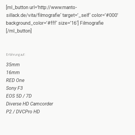
[ml_button url=’http://www.manto-
sillack.de/vita/filmografie‘ target=’_self‘ color=’#000′
background_color=’#fff‘ size=’16‘] Filmografie
[/ml_button]
Erfahrung auf:
35mm
16mm
RED One
Sony F3
EOS 5D / 7D
Diverse HD Camcorder
P2 / DVCPro HD