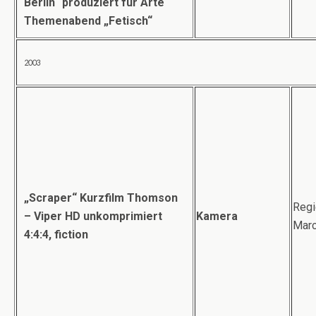
Berlin“ produziert für Arte
Themenabend „Fetisch“
2003
„Scraper“ Kurzfilm
Thomson
Regi
– Viper HD unkomprimiert
Kamera
Marc
4:4:4,
fiction