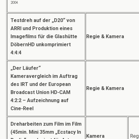
2004
Testdreh auf der „D20“ von
ARRI und Produktion eines
Imagefilms für die Glashütte
Regie & Kamera
Döbern
HD unkomprimiert
4:4:4
„
Der Läufer“
Kameravergleich im Auftrag
des IRT und der European
Regie & Kamera
Broadcast Union HD-CAM
4:2:2 – Aufzeichnung auf
Cine-Reel
Dreharbeiten zum Film im Film
(45min. Mini 35mm „Ecstacy In
Kamera
Regi