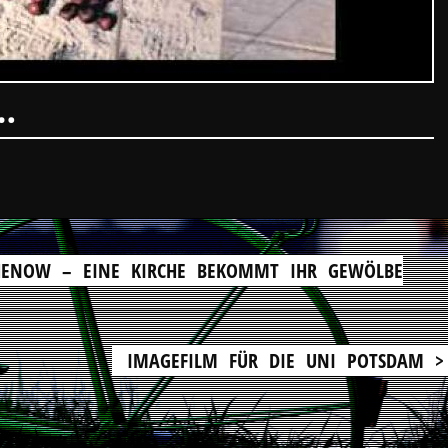
…
HENOW – EINE KIRCHE BEKOMMT IHR GEWÖLBE
IMAGEFILM FÜR DIE UNI POTSDAM >