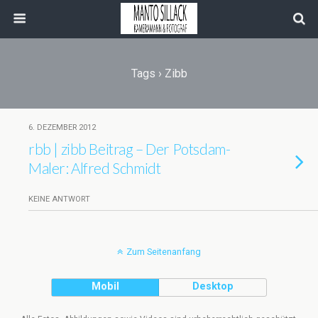
Tags › Zibb
6. DEZEMBER 2012
rbb | zibb Beitrag – Der Potsdam-
Maler: Alfred Schmidt
KEINE ANTWORT
Zum Seitenanfang
Mobil
Desktop